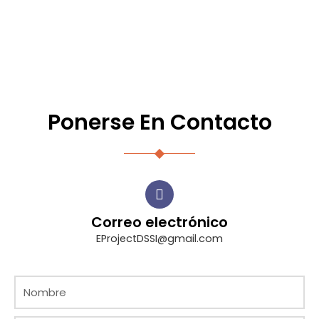
Ponerse En Contacto
Correo electrónico
EProjectDSSI@gmail.com
N
o
m