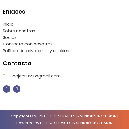
Enlaces
Inicio
Sobre nosotras
Socias
Contacta con nosotras
Política de privacidad y cookies
Contacto
EProjectDSSI@gmail.com
F
I
a
n
c
s
e
t
b
a
o
g
o
r
k
a
m
Copyright © 2026 DIGITAL SERVICES & SENIOR'S INCLUSION |
Powered by DIGITAL SERVICES & SENIOR'S INCLUSION