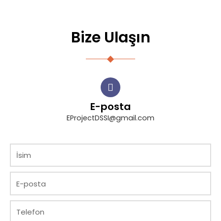
Bize Ulaşın
E-posta
EProjectDSSI@gmail.com
İ
s
i
E
m
-
p
T
o
e