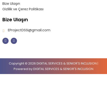
Bize Ulaşın
Gizlilik ve Çerez Politikası
Bize Ulaşın
EProjectDSSI@gmail.com
F
I
a
n
c
s
e
t
b
a
o
g
o
r
k
a
m
Copyright © 2026 DIGITAL SERVICES & SENIOR'S INCLUSION |
Powered by DIGITAL SERVICES & SENIOR'S INCLUSION