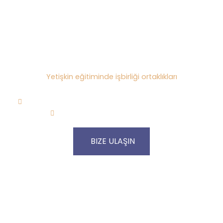
KATILIMI
KÜTÜPHANELERIN POTANSIYELI & COVID SONRASI
DÖNEMDE TOPLULUKLAR İTTIFAKI
Yetişkin eğitiminde işbirliği ortaklıkları
Proje numarası: 2022-1-IE01-KA220-ADU-000088199
Proje Süresi: 31.12.2022 - 31.12.2024
BIZE ULAŞIN