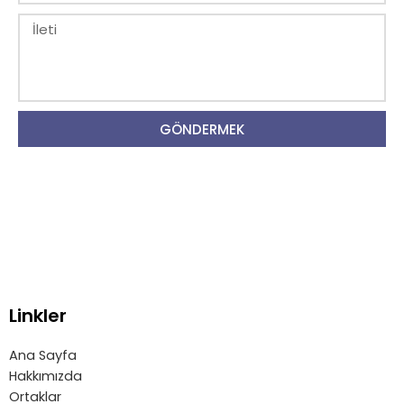
s
l
t
İ
e
a
l
f
e
o
t
n
i
GÖNDERMEK
Linkler
Ana Sayfa
Hakkımızda
Ortaklar