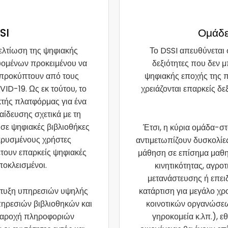
SI
Ομάδε
βελτίωση της ψηφιακής
Το DSSI απευθύνεται 
υομένων προκειμένου να
δεξιότητες που δεν 
 προκύπτουν από τους
ψηφιακής εποχής της π
ID-19. Ως εκ τούτου, το
χρειάζονται επαρκείς δεξ
κτής πλατφόρμας για ένα
ίδευσης σχετικά με τη
 σε ψηφιακές βιβλιοθήκες
Έτσι, η κύρια ομάδα-στ
κρυσμένους χρήστες
αντιμετωπίζουν δυσκολίε
θέτουν επαρκείς ψηφιακές
μάθηση σε επίσημα μαθ
ποκλεισμένοι.
κινητικότητας, αγρο
μετανάστευσης ή επειδ
νάπτυξη υπηρεσιών υψηλής
κατάρτιση για μεγάλο χρ
πηρεσιών βιβλιοθηκών και
κοινοτικών οργανώσεων
 παροχή πληροφοριών
γηροκομεία κ.λπ.), ε