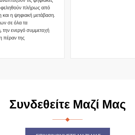
αναπτύξουν τις ψηφιακές
επωφεληθούν πλήρως από
η και η ψηφιακή μετάβαση.
ων σε όλα τα
η, την ενεργό συμμετοχή
η πέραν της
Συνδεθείτε Μαζί Μας