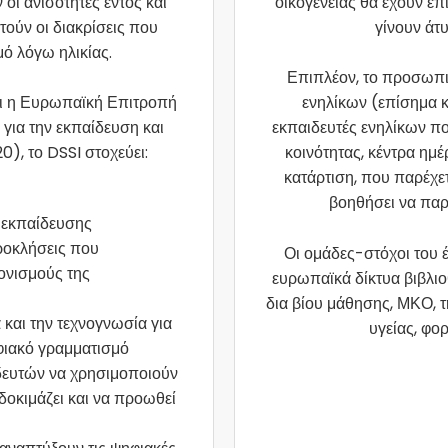
οι ανισότητες εντός και
οικογένειας θα έχουν επ
τούν οι διακρίσεις που
γίνουν άτ
ό λόγω ηλικίας.
Επιπλέον, το προσωπικ
ει η Ευρωπαϊκή Επιτροπή
ενηλίκων (επίσημα κ
για την εκπαίδευση και
εκπαιδευτές ενηλίκων πο
), το DSSI στοχεύει:
κοινότητας, κέντρα ημ
κατάρτιση, που παρέχετ
βοηθήσει να πα
ς εκπαίδευσης
ροκλήσεις που
Οι ομάδες-στόχοι του 
ονισμούς της
ευρωπαϊκά δίκτυα βιβλιο
δια βίου μάθησης, ΜΚΟ, τ
και την τεχνογνωσία για
υγείας, φορ
φιακό γραμματισμό
ιδευτών να χρησιμοποιούν
δοκιμάζει και να προωθεί